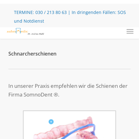
Skip
to
TERMINE:
030 / 213 80 63
| In dringenden Fällen:
SOS
main
und Notdienst
Men
content
Schnarcherschienen
In unserer Praxis empfehlen wir die Schienen der
Firma SomnoDent ®.