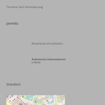
Termine nach Vereinbarung
Jameda
Bewertung wird geladen...
Ästhetische Zahnmediziner
in Berlin
Standort