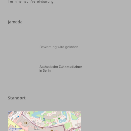
Termine nach Vereinbarung
Jameda
Bewertung wird geladen...
Ästhetische Zahnmediziner
in Berlin
Standort