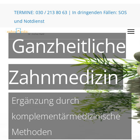
Skip
to
TERMINE:
030 / 213 80 63
| In dringenden Fällen:
SOS
main
und Notdienst
Men
content
Ganzheitliche
Zahnmedizin
Ergänzung durch
komplementärmedizinische
Methoden