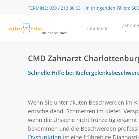
Skip
TERMINE:
030 / 213 80 63
| In dringenden Fällen:
SOS
to
main
Zahnme
zahnMedic
content
CMD Zahnarzt Charlottenburg
Schnelle Hilfe bei Kiefergelenksbesch
Wenn Sie unter akuten Beschwerden im Kief
entscheidend. Schmerzen im Kiefer, Versp
wenn die Ursache nicht frühzeitig erkannt 
bekommen und die Beschwerden profession
Dysfunktion
ist eine frühzeitige Diagno