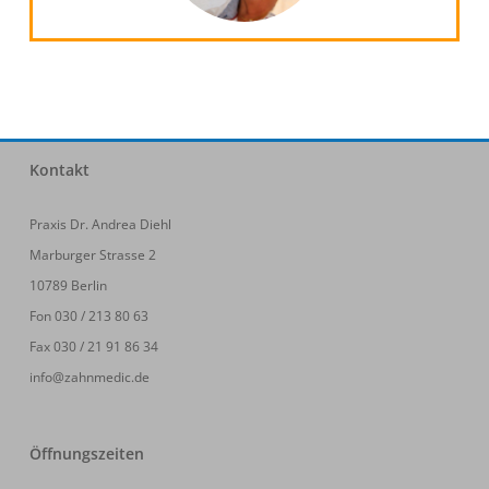
Kontakt
Praxis Dr. Andrea Diehl
Marburger Strasse 2
10789 Berlin
Fon 030 / 213 80 63
Fax 030 / 21 91 86 34
info@zahnmedic.de
Öffnungszeiten