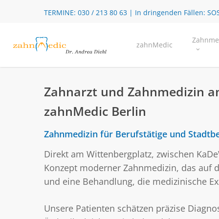
Skip
TERMINE:
030 / 213 80 63
| In dringenden Fällen:
SOS
to
main
Zahnme
zahnMedic
content
Zahnarzt und Zahnmedizin am
zahnMedic Berlin
Zahnmedizin für Berufstätige und Stadt
Direkt am Wittenbergplatz, zwischen KaDe
Konzept moderner Zahnmedizin, das auf d
und eine Behandlung, die medizinische Exze
Unsere Patienten schätzen präzise Diagnost