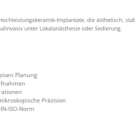
ochleistungskeramik-Implantate, die ästhetisch, stab
malinvasiv unter Lokalanästhesie oder Sedierung.
äzisen Planung
Aufnahmen
rationen
mikroskopische Präzision
DIN-ISO-Norm