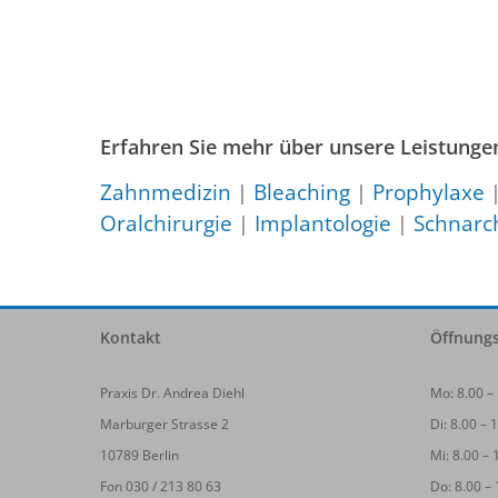
Erfahren Sie mehr über unsere Leistunge
Zahnmedizin
|
Bleaching
|
Prophylaxe
Oralchirurgie
|
Implantologie
|
Schnarc
Kontakt
Öffnungs
Praxis Dr. Andrea Diehl
Mo: 8.00 –
Marburger Strasse 2
Di: 8.00 – 
10789 Berlin
Mi: 8.00 – 
Fon 030 / 213 80 63
Do: 8.00 –