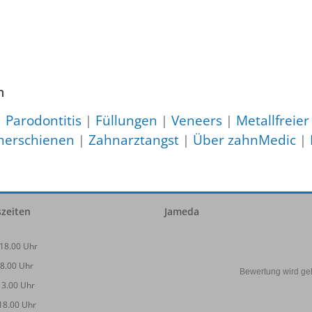
n
|
Parodontitis
|
Füllungen
|
Veneers
|
Metallfreie
herschienen
|
Zahnarztangst
|
Über zahnMedic
|
zeiten
Jameda
 18.00 Uhr
18.00 Uhr
Bewertung wird gel
13.00 Uhr
 18.00 Uhr