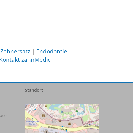
r Zahnersatz
|
Endodontie
|
Kontakt zahnMedic
Standort
aden...