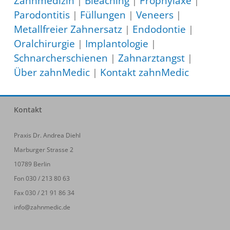
Zahnmedizin
|
Bleaching
|
Prophylaxe
|
Parodontitis
|
Füllungen
|
Veneers
|
Metallfreier Zahnersatz
|
Endodontie
|
Oralchirurgie
|
Implantologie
|
Schnarcherschienen
|
Zahnarztangst
|
Über zahnMedic
|
Kontakt zahnMedic
Kontakt
Praxis Dr. Andrea Diehl
Marburger Strasse 2
10789 Berlin
Fon 030 / 213 80 63
Fax 030 / 21 91 86 34
info@zahnmedic.de