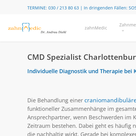
Skip
TERMINE:
030 / 213 80 63
| In dringenden Fällen:
SOS
to
main
Zahnme
zahnMedic
content
CMD Spezialist Charlottenbu
Individuelle Diagnostik und Therapie bei
Die Behandlung einer
craniomandibuläre
funktioneller Zusammenhänge im gesamten 
Ansprechpartner, wenn Beschwerden im Kie
Zeitraum bestehen. Dabei geht es häufig 
die nachhaltig wirkt. Gerade bei komplex